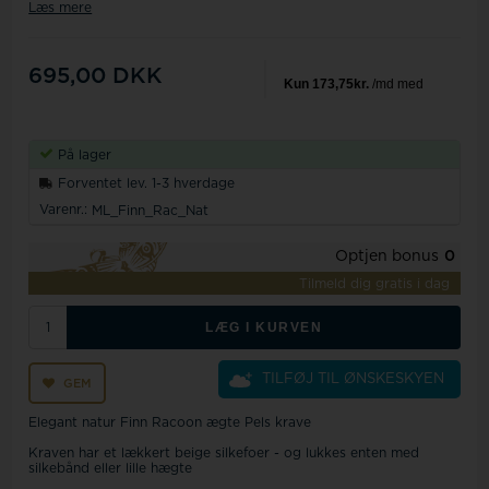
Læs mere
695,00
DKK
På lager
Forventet lev. 1-3 hverdage
Varenr.:
ML_Finn_Rac_Nat
Optjen bonus
0
Tilmeld dig gratis i dag
LÆG I KURVEN
TILFØJ TIL ØNSKESKYEN
GEM
Elegant natur Finn Racoon ægte Pels krave
Kraven har et lækkert beige silkefoer - og lukkes enten med
silkebånd eller lille hægte