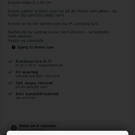
Kraven måler 6 x 50 cm
Kraven sætter prikken over i'et på din frakke eller jakke - og
holder dig samtidig dejlig varm
Kraven er fra det danske pels hus M. Levinsky A/S
RiePels.dk har samme krave i Sort Racoon - se nedenfor
med silkefoer
hægte og silkesløjfe
Spørg til denne vare
Kundeservice 9-17
tlf 32 12 25 51 -
salg@riepels.dk
Fri levering
ved køb over 500,- med GLS
100 dages returret
på alle ubrugte varer
Stor kundetilfredshed
læs mere her
Betal om 6 måneder
0 renter, 0 afdrag