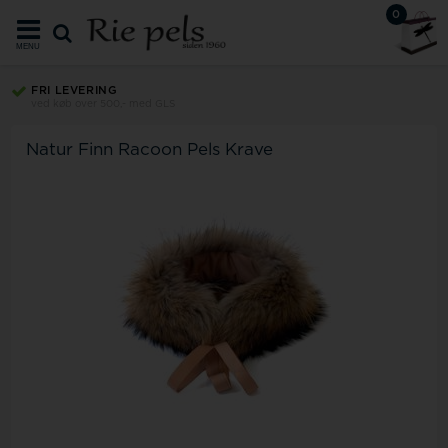
0
MENU
FRI LEVERING
ved køb over 500,- med GLS
Natur Finn Racoon Pels Krave