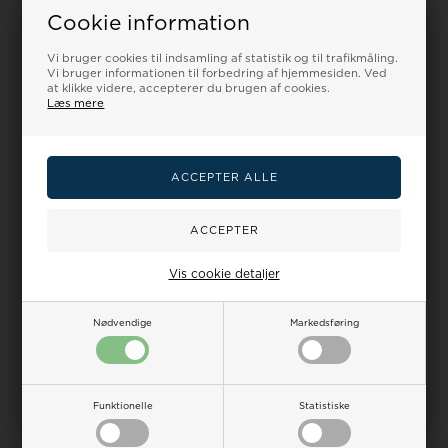
Cookie information
Vi bruger cookies til indsamling af statistik og til trafikmåling.
Måske er du også interesseret i følgende
Vi bruger informationen til forbedring af hjemmesiden. Ved
produkter
at klikke videre, accepterer du brugen af cookies.
Læs mere
Vis cookie detaljer
På lager
På lager
Nødvendige
Markedsføring
Ægte Natur Pelskant til hætte
Sort Mink Krave / tørklæde
Vi udskifter den kunstige!
med Rose
Funktionelle
Statistiske
995,00DKK
749,00DKK