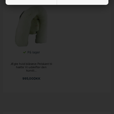
På lager
Ægte hvid blåræve Pelskant til
hætte Vi udskifter den
kunsti...
995,00DKK