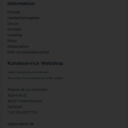
Information
Forside
Handelsbetingelser
Om os
Kontakt
Levering
Retur
Reklamation
FAQ om pelsopbevaring
Kundeservice Webshop
Ingen betjening på adressen
Personlig henvendelse kun efter aftale
Riepels.dk by Houmann
Ægirsvej 12
3600 Frederikssund
Danmark
CVR DK43277774
salg@riepels.dk