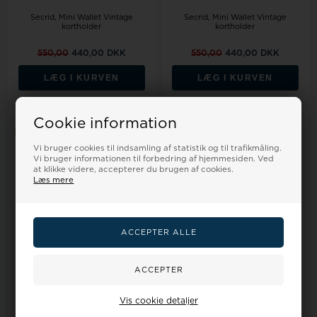
Secrid, Mini Wallet Vintage
Secrid, Mini Wallet Vintage
kortholder
kortholder
550,00
440,00 DKK
550,00
440,00 DKK
LÆG I KURVEN
LÆG I KURVEN
Cookie information
20%
20%
Vi bruger cookies til indsamling af statistik og til trafikmåling.
Vi bruger informationen til forbedring af hjemmesiden. Ved
at klikke videre, accepterer du brugen af cookies.
Læs mere
På lager
På lager
Secrid, Card Protector,
Bon Gout trolley 61cm, 8624
Vis cookie detaljer
kortholder
rose gold