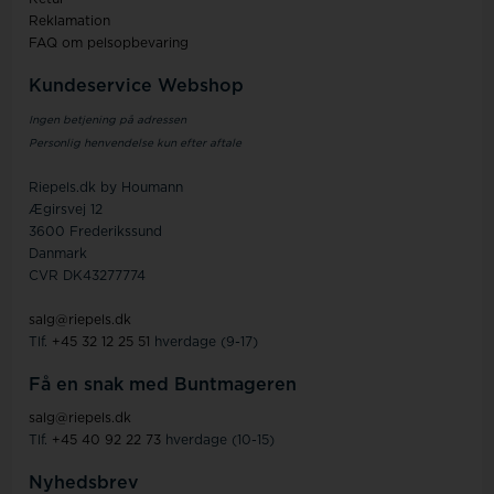
Reklamation
FAQ om pelsopbevaring
Kundeservice Webshop
Ingen betjening på adressen
Personlig henvendelse kun efter aftale
Riepels.dk by Houmann
Ægirsvej 12
3600 Frederikssund
Danmark
CVR DK43277774
salg@riepels.dk
Tlf.
+45 32 12 25 51
hverdage (9-17)
Få en snak med Buntmageren
salg@riepels.dk
Tlf.
+45 40 92 22 73
hverdage (10-15)
Nyhedsbrev