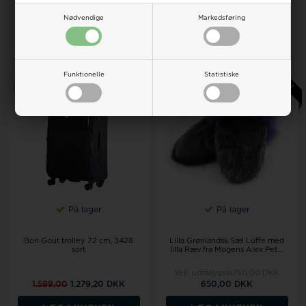
300,00
240,00 DKK
1.499,00
1.199,20 DKK
Nødvendige
Markedsføring
LÆG I KURVEN
LÆG I KURVEN
Funktionelle
Statistiske
20%
På lager
På lager
Bon Gout trolley 72 cm, 3428
Lilla Grønlandsk Sæl Luffe med
sort
lilla Ræv fra Mogens Alex Pet...
Vejl. udsalgspris
750,00 DKK
1.599,00
1.279,20 DKK
650,00 DKK