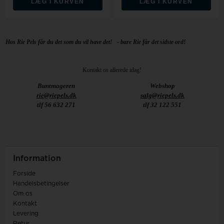
LÆG I KURVEN
LÆG I KURVEN
Hos Rie Pels får du det som du vil have det! - bare Rie får det sidste ord!
Kontakt os allerede idag!
Buntmageren
Webshop
rie@riepels.dk
salg@riepels.dk
tlf 56 632 271
tlf 32 122 551
Information
Forside
Handelsbetingelser
Om os
Kontakt
Levering
Retur