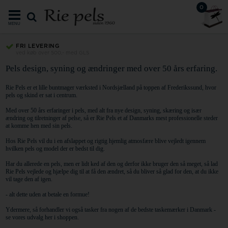
0
MENU
FRI LEVERING
ved køb over 500,- med GLS
Pels design, syning og ændringer med over 50 års erfaring.
Rie Pels er et lille buntmager værksted i Nordsjælland på toppen af Frederikssund, hvor
pels og skind er sat i centrum.
Med over 50 års erfaringer i pels, med alt fra nye design, syning, skæring og især
ændring og tilretninger af pelse, så er Rie Pels et af Danmarks mest professionelle steder
at komme hen med sin pels.
Hos Rie Pels vil du i en afslappet og rigtig hjemlig atmosfære blive vejledt igennem
hvilken pels og model der er bedst til dig.
Har du allerede en pels, men er lidt ked af den og derfor ikke bruger den så meget, så lad
Rie Pels vejlede og hjælpe dig til at få den ændret, så du bliver så glad for den, at du ikke
vil tage den af igen.
- alt dette uden at betale en formue!
Ydermere, så forhandler vi også tasker fra nogen af de bedste taskemærker i Danmark -
se vores udvalg her i shoppen.