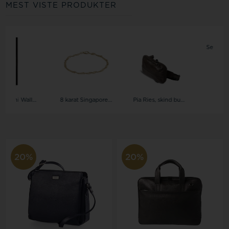
MEST VISTE PRODUKTER
8 karat Singapore armbånd, ankelkæder og halskæder i 4 bredder
Secrid, Mini Wallet Original kortholder
Pia Ries, skind bumbag, 079-brun
20%
20%