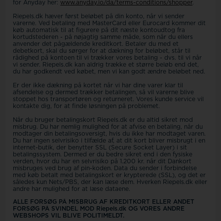
for Anyday her:
www.anyday.io/da/terms-conditions/shopper
.
Riepels.dk hæver først beløbet på din konto, når vi sender
varerne. Ved betaling med MasterCard eller Eurocard kommer dit
køb automatisk til at figurere på dit næste kontoudtog fra
kortudstederen - på nøjagtig samme måde, som når du ellers
anvender det pågældende kreditkort. Betaler du med et
debetkort, skal du sørger for at dækning for beløbet, står til
rådighed på kontoen til vi trækker vores betaling - dvs. til vi når
vi sender. Riepels.dk kan aldrig trække et større beløb end det,
du har godkendt ved købet, men vi kan godt ændre beløbet ned.
Er der ikke dækning på kortet når vi har dine varer klar til
afsendelse og dermed trækker betalingen, så vil varerne blive
stoppet hos transportøren og returneret. Vores kunde service vil
kontakte dig, for at finde løsningen på problemet.
Når du bruger betalingskort Riepels.dk er du altid sikret mod
misbrug. Du har nemlig mulighed for at afvise en betaling, når du
modtager din betalingsoversigt, hvis du ikke har modtaget varen.
Du har ingen selvrisiko i tilfælde af, at dit kort bliver misbrugt i en
internet-butik, der benytter SSL (Secure Socket Layer) i sit
betalingssystem. Dermed er du bedre sikret end i den fysiske
verden, hvor du har en selvrisiko på 1.200 kr. når dit Dankort
misbruges ved brug af pin-koden. Data du sender i forbindelse
med køb betalt med betalingskort er krypterede (SSL), og det er
således kun Nets/PBS, der kan læse dem. Hverken Riepels.dk eller
andre har mulighed for at læse dataene.
ALLE FORSØG PÅ MISBRUG AF KREDITKORT ELLER ANDET
FORSØG PÅ SVINDEL MOD Riepels.dk OG VORES ANDRE
WEBSHOPS VIL BLIVE POLITIMELDT.