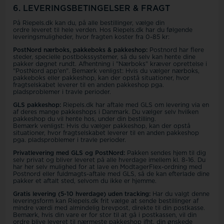
6. LEVERINGSBETINGELSER & FRAGT
På Riepels.dk kan du, på alle bestillinger, vælge din
ordre leveret til hele verden. Hos Riepels.dk har du følgende
leveringsmuligheder, hvor fragten koster fra 0-85 kr:
PostNord nærboks, pakkeboks & pakkeshop:
Postnord har flere
steder, specielle postbokssystemer, så du selv kan hente dine
pakker døgnet rundt. Afhentning i "Nærboks" kræver oprettelse i
"PostNord app'en". Bemærk venligst: Hvis du vælger nærboks,
pakkeboks eller pakkeshop, kan der opstå situationer, hvor
fragtselskabet leverer til en anden pakkeshop pga.
pladsproblemer i travle perioder.
GLS pakkeshop:
Riepels.dk
har aftale med GLS om levering via en
af deres mange pakkeshops i Danmark. Du vælger selv hvilken
pakkeshop du vil hente hos, under din bestilling.
Bemærk venligst: Hvis du vælger pakkeshop, kan der opstå
situationer, hvor fragtselskabet leverer til en anden pakkeshop
pga. pladsproblemer i travle perioder.
Privatlevering med GLS og PostNord:
Pakken sendes hjem til dig
selv privat og bliver leveret på alle hverdage imellem kl. 8-16. Du
har her selv mulighed for at lave en ModtagerFlex-ordning med
Postnord eller fuldmagts-aftale med GLS, så de kan efterlade dine
pakker et aftalt sted, selvom du ikke er hjemme.
Gratis levering (5-10 hverdage) uden tracking:
Har du valgt denne
leveringsform kan Riepels.dk frit vælge at sende bestillinger af
mindre værdi med almindelig brevpost, direkte til din postkasse.
Bemærk, hvis din vare er for stor til at gå i postkassen, vil din
ordre blive leveret til nærmeste pakkeshop ifht. din ønskede