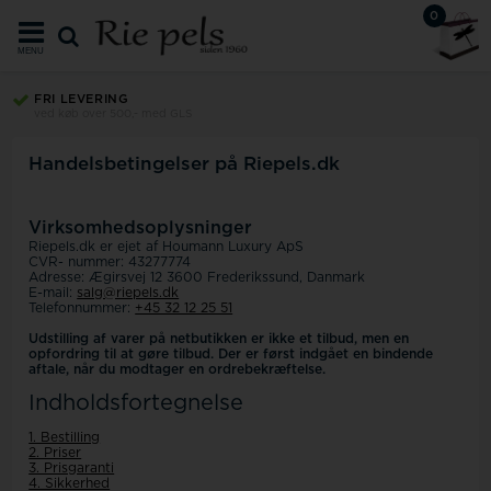
0
MENU
FRI LEVERING
ved køb over 500,- med GLS
Handelsbetingelser på Riepels.dk
Virksomhedsoplysninger
Riepels.dk er ejet af Houmann Luxury ApS
CVR- nummer: 43277774
Adresse: Ægirsvej 12 3600 Frederikssund, Danmark
E-mail:
salg@riepels.dk
Telefonnummer:
+45 32 12 25 51
Udstilling af varer på netbutikken er ikke et tilbud, men en
opfordring til at gøre tilbud. Der er først indgået en bindende
aftale, når du modtager en ordrebekræftelse.
Indholdsfortegnelse
1. Bestilling
2. Priser
3. Prisgaranti
4. Sikkerhed