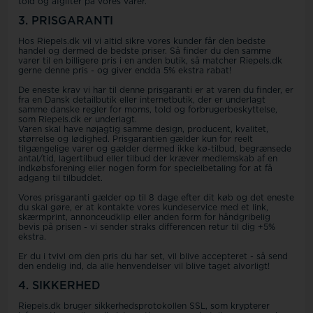
told og afgifter på vores varer.
3. PRISGARANTI
Hos Riepels.dk vil vi altid sikre vores kunder får den bedste
handel og dermed de bedste priser. Så finder du den samme
varer til en billigere pris i en anden butik, så matcher Riepels.dk
gerne denne pris - og giver endda 5% ekstra rabat!
De eneste krav vi har til denne prisgaranti er at varen du finder, er
fra en Dansk detailbutik eller internetbutik, der er underlagt
samme danske regler for moms, told og forbrugerbeskyttelse,
som Riepels.dk er underlagt.
Varen skal have nøjagtig samme design, producent, kvalitet,
størrelse og lødighed. Prisgarantien gælder kun for reelt
tilgængelige varer og gælder dermed ikke kø-tilbud, begrænsede
antal/tid, lagertilbud eller tilbud der kræver medlemskab af en
indkøbsforening eller nogen form for specielbetaling for at få
adgang til tilbuddet.
Vores prisgaranti gælder op til 8 dage efter dit køb og det eneste
du skal gøre, er at kontakte vores kundeservice med et link,
skærmprint, annonceudklip eller anden form for håndgribelig
bevis på prisen - vi sender straks differencen retur til dig +5%
ekstra.
Er du i tvivl om den pris du har set, vil blive accepteret - så send
den endelig ind, da alle henvendelser vil blive taget alvorligt!
4. SIKKERHED
Riepels.dk bruger sikkerhedsprotokollen SSL, som krypterer