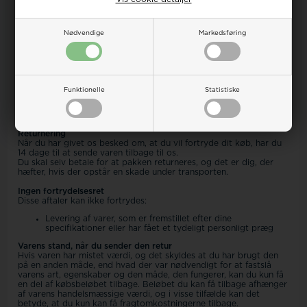
Hvordan gør jeg?
Ønsker du at gøre brug af din fortrydelses- eller returret, bedes
Nødvendige
Markedsføring
du kontakte vores kundeservice på tlf. 32122551 eller
salg@riepels.dk - så er vi sikre på at have alle de informationer vi
skal bruge, for hurtigt at kunne behandle din returnering.
Fortrydelse af en del af købet
Hvis du har købt flere varer hos os, har du mulighed for at sende
Funktionelle
Statistiske
én eller flere varer retur, selvom de er købt i én ordre.
Bemærk, at du ikke får fragtomkostningerne retur, hvis du
fortryder en del af dit køb.
Returnering
Når du har givet os besked om, at du vil fortryde dit køb, har du
14 dage til at sende varen tilbage til os.
Du skal selv betale for at pakken returneres, og det er dig, der
hæfter, hvis der opstår en skade under transporten.
Ingen fortrydelsesret
Disse aftaler kan ikke fortrydes:
Levering af varer, som er fremstillet efter dine
specifikationer eller har fået et tydeligt personligt præg
Varens stand, når du sender den retur
Hvis varen har mistet værdi, og det skyldes at du har brugt den
på en anden måde, end hvad der var nødvendigt for at fastslå
varens art, egenskaber og den måde, den fungerer, kan du kun få
en del af købsbeløbet tilbage. Beløbet du kan få tilbage afhænger
af varens handelsmæssige værdi, og i visse tilfælde kan det
betyde, at du kun kan få fragtomkostningerne tilbage.