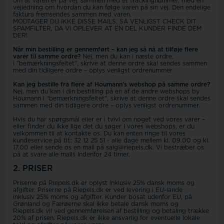
om at varen er på vej, sammen med et trackingnummer, med en
vejledning om hvordan du kan følge varen på sin vej. Den endelige
faktura fremsendes sammen med varen.
MODTAGER DU IKKE DISSE MAILS, SÅ VENLIGST CHECK DIT
SPAMFILTER, DA VI OPLEVER AT EN DEL KUNDER FINDE DEM
DER!
Når min bestilling er gennemført – kan jeg så nå at tilføje flere
varer til samme ordre?
Nej, men du kan i næste ordre,
i ”bemærkningsfeltet”, skrive at denne ordre skal sendes sammen
med din tidligere ordre – oplys venligst ordrenummer
Kan jeg bestille fra flere af Houmann’s webshop på samme ordre?
Nej, men du kan i din bestilling på en af de andre webshops by
Houmann i “bemærkningsfeltet”, skrive at denne ordre skal sendes
sammen med din tidligere ordre – oplys venligst ordrenummer.
Hvis du har spørgsmål eller er i tvivl om noget ved vores varer –
eller finder du ikke lige det du søger i vores webshops, er du
velkommen til at kontakte os. Du kan enten ringe til vores
kundeservice på tlf.: 32 12 25 51 - alle dage mellem kl. 09.00 og kl.
17.00 eller sende os en mail på salg@riepels.dk. Vi bestræber os
på at svare alle mails indenfor 24 timer.
2. PRISER
Priserne på Riepels.dk er oplyst inklusiv 25% dansk moms og
afgifter. Priserne på Riepels.dk er ved levering i EU-lande
inklusiv 25% moms og afgifter. Kunder bosat udenfor EU, på
Grønland og Færøerne skal ikke betale dansk moms og
Riepels.dk vil ved gennemførelsen af bestilling og betaling trække
20% af prisen. Riepels.dk er ikke ansvarlig for eventuelle lokale