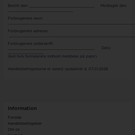
Bestilt den: _______________________________ Modtaget den:
_______________________________
Forbrugerens navn:
____________________________________________________________
Forbrugerens adresse:
___________________________________________________________
Forbrugerens underskrift:
_________________________________________ Dato:
_________________
(kun hvis formularens indhold meddeles på papir)
Handelsbetingelserne er senest opdateret d. 07.01.2026
Information
Forside
Handelsbetingelser
Om os