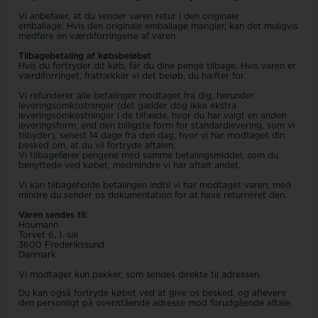
Vi anbefaler, at du sender varen retur i den originale
emballage. Hvis den originale emballage mangler, kan det muligvis
medføre en værdiforringelse af varen.
Tilbagebetaling af købsbeløbet
Hvis du fortryder dit køb, får du dine penge tilbage. Hvis varen er
værdiforringet, fratrækker vi det beløb, du hæfter for.
Vi refunderer alle betalinger modtaget fra dig, herunder
leveringsomkostninger (det gælder dog ikke ekstra
leveringsomkostninger i de tilfælde, hvor du har valgt en anden
leveringsform, end den billigste form for standardlevering, som vi
tilbyder), senest 14 dage fra den dag, hvor vi har modtaget din
besked om, at du vil fortryde aftalen.
Vi tilbagefører pengene med samme betalingsmiddel, som du
benyttede ved købet, medmindre vi har aftalt andet.
Vi kan tilbageholde betalingen indtil vi har modtaget varen, med
mindre du sender os dokumentation for at have returneret den.
Varen sendes til:
Houmann
Torvet 6, 1. sal
3600 Frederikssund
Danmark
Vi modtager kun pakker, som sendes direkte til adressen.
Du kan også fortryde købet ved at give os besked, og aflevere
den personligt på ovenstående adresse mod forudgående aftale.