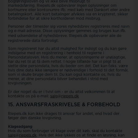
bogføringsloven og vil ikke blive misbrugt til
markedsføring. Riepels.dk opbevarer ingen oplysninger om
kortnumre eller kontonumre ifb. med køb med Dankort eller andre
betalingskort. Alle kort betalinger afvikles via en krypteret, sikker
forbindelse for at sikre kortholderen mod misbrug.
Personer der tilmelder sig vores nyhedsbrev registreres med navn
og e-mail adresse. Disse oplysninger gemmes og bruges kun ifb.
med udsendelse af nyhedsbreve.
Riepels.dk opbevarer alle de
registrerede data fortroligt.
Som registreret har du altid mulighed for indsigt og du kan gøre
indsigelse med en registrering i henhold til reglerne i
Persondataloven. Hvis du mener, at oplysningerne er unøjagtige,
har du ret til at få dem rettet. I nogle tilfælde har vi pligt til at
slette dine persondata, hvis du beder om det. Det kan f.eks. være
hvis dine data ikke længere er nødvendige i forhold til det formål,
som vi skulle bruge dem til. Du kan også kontakte os, hvis du
mener, at dine persondata bliver behandlet i strid med
lovgivningen.
Er der noget du er i tvivl om - er du altid velkommen til at
kontakte os på e-mail:
salg@riepels.dk
15. ANSVARSFRASKRIVELSE & FORBEHOLD
Riepels.dk kan ikke drages til ansvar for andet, end hvad der
følger den danske lovgivning.
Klageadgang
Hvis du som forbruger vil klage over dit køb, skal du kontakte
salg@riepels.dk
. Hvis det ikke lykkes os at finde en løsning, kan