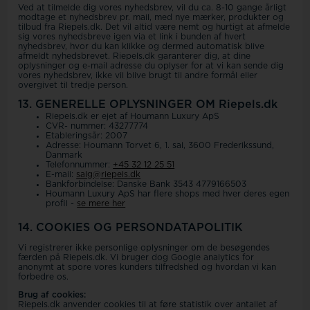
Ved at tilmelde dig vores nyhedsbrev, vil du ca. 8-10 gange årligt
modtage et nyhedsbrev pr. mail, med nye mærker, produkter og
tilbud fra Riepels.dk. Det vil altid være nemt og hurtigt at afmelde
sig vores nyhedsbreve igen via et link i bunden af hvert
nyhedsbrev, hvor du kan klikke og dermed automatisk blive
afmeldt nyhedsbrevet. Riepels.dk garanterer dig, at dine
oplysninger og e-mail adresse du oplyser for at vi kan sende dig
vores nyhedsbrev, ikke vil blive brugt til andre formål eller
overgivet til tredje person.
13. GENERELLE OPLYSNINGER OM Riepels.dk
Riepels.dk er ejet af Houmann Luxury ApS
CVR- nummer: 43277774
Etableringsår: 2007
Adresse: Houmann Torvet 6, 1. sal, 3600 Frederikssund,
Danmark
Telefonnummer:
+45 32 12 25 51
E-mail:
salg@riepels.dk
Bankforbindelse: Danske Bank 3543 4779166503
Houmann Luxury ApS har flere shops med hver deres egen
profil -
se mere her
14. COOKIES OG PERSONDATAPOLITIK
Vi registrerer ikke personlige oplysninger om de besøgendes
færden på Riepels.dk. Vi bruger dog Google analytics for
anonymt at spore vores kunders tilfredshed og hvordan vi kan
forbedre os.
Brug af cookies:
Riepels.dk anvender cookies til at føre statistik over antallet af