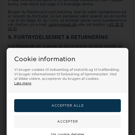
konto, men dette kan tage 2-3 hverdage ekstra.
Bruger du Mastercard som betaling, skal du være opmærksom på
at selvom du fortryder, så kan pengene være spæret på din konto
i op til 30 dage. Er du i tvivl, så kontakt gerne vores kundeservice
via chatten, på e-mail:
salg@riepels.dk
eller på telefon:
+45 32 12
25 51
.
9. FORTRYDELSESRET & RETURNERING
Hos Riepels.dk ser vi gerne, at det vi leverer til vores kunder, er
100% tilfredsstillende. Er det ikke det, så fortvivl ikke! Når du
køber en vare hos Riepels.dk, har du altid minimum 100 dage fra
Cookie information
modtagelse til at fortryde dit køb og vi giver også pengene retur.
Hvis du har bestilt flere forskellige varer i én ordre, men de
leveres enkeltvist, løber fristen fra den dag, hvor du modtager
Vi bruger cookies til indsamling af statistik og til trafikmåling.
den sidste vare. Er det en gave du køber, så kan du under noter
Vi bruger informationen til forbedring af hjemmesiden. Ved
skrive datoen gaven skal gives på, så gælder de 100 dage fra den
at klikke videre, accepterer du brugen af cookies.
dato.
Læs mere
Er tiden løbet fra dig og de 100 dage er overskredet, men varen
stadig er ubrugt og i ny stand, og du har fortrudt dit køb, så
kontakt vores kundeservice, så finder vi helt sikkert en løsning,
som gør dig glad.
Fristen indebærer, at du har 100 dage fra modtagelsen til at give
os besked om, at du vil fortryde dit køb. Du kan registrere din
returnering via vores returportal eller benytte
standardfortrydelsesformularen, som du finder nederst i
handelsbetingelserne.
Du kan ikke fortryde købet ved at nægte modtagelse af varen
Vis cookie detaljer
uden samtidigt at give os besked.