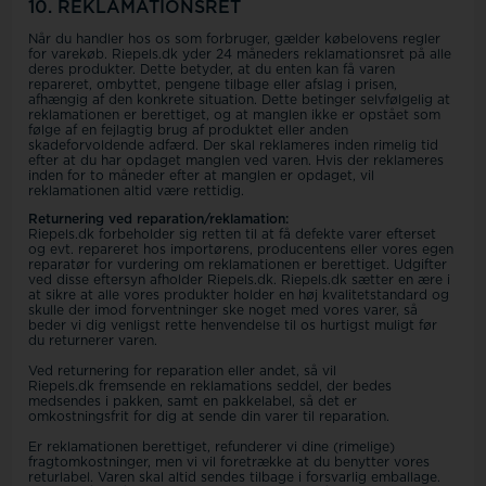
10. REKLAMATIONSRET
Når du handler hos os som forbruger, gælder købelovens regler
for varekøb. Riepels.dk yder 24 måneders reklamationsret på alle
deres produkter. Dette betyder, at du enten kan få varen
repareret, ombyttet, pengene tilbage eller afslag i prisen,
afhængig af den konkrete situation. Dette betinger selvfølgelig at
reklamationen er berettiget, og at manglen ikke er opstået som
følge af en fejlagtig brug af produktet eller anden
skadeforvoldende adfærd. Der skal reklameres inden rimelig tid
efter at du har opdaget manglen ved varen. Hvis der reklameres
inden for to måneder efter at manglen er opdaget, vil
reklamationen altid være rettidig.
Returnering ved reparation/reklamation:
Riepels.dk forbeholder sig retten til at få defekte varer efterset
og evt. repareret hos importørens, producentens eller vores egen
reparatør for vurdering om reklamationen er berettiget. Udgifter
ved disse eftersyn afholder Riepels.dk. Riepels.dk sætter en ære i
at sikre at alle vores produkter holder en høj kvalitetstandard og
skulle der imod forventninger ske noget med vores varer, så
beder vi dig venligst rette henvendelse til os hurtigst muligt før
du returnerer varen.
Ved returnering for reparation eller andet, så vil
Riepels.dk fremsende en reklamations seddel, der bedes
medsendes i pakken, samt en pakkelabel, så det er
omkostningsfrit for dig at sende din varer til reparation.
Er reklamationen berettiget, refunderer vi dine (rimelige)
fragtomkostninger, men vi vil foretrække at du benytter vores
returlabel. Varen skal altid sendes tilbage i forsvarlig emballage.