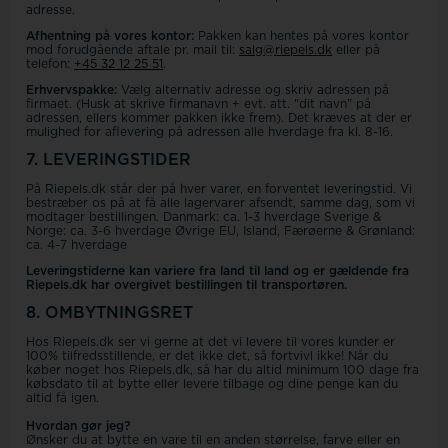
adresse.
Afhentning på vores kontor:
Pakken kan hentes på vores kontor
mod forudgående aftale pr. mail til:
salg@riepels.dk
eller på
telefon:
+45 32 12 25 51
.
Erhvervspakke:
Vælg alternativ adresse og skriv adressen på
firmaet. (Husk at skrive firmanavn + evt. att. "dit navn" på
adressen, ellers kommer pakken ikke frem). Det kræves at der er
mulighed for aflevering på adressen alle hverdage fra kl. 8-16.
7. LEVERINGSTIDER
På Riepels.dk står der på hver varer, en forventet leveringstid. Vi
bestræber os på at få alle lagervarer afsendt, samme dag, som vi
modtager bestillingen. Danmark: ca. 1-3 hverdage Sverige &
Norge: ca. 3-6 hverdage Øvrige EU, Island, Færøerne & Grønland:
ca. 4-7 hverdage
Leveringstiderne kan variere fra land til land og er gældende fra
Riepels.dk har overgivet bestillingen til transportøren.
8. OMBYTNINGSRET
Hos Riepels.dk ser vi gerne at det vi levere til vores kunder er
100% tilfredsstillende, er det ikke det, så fortvivl ikke! Når du
køber noget hos Riepels.dk, så har du altid minimum 100 dage fra
købsdato til at bytte eller levere tilbage og dine penge kan du
altid få igen.
Hvordan gør jeg?
Ønsker du at bytte en vare til en anden størrelse, farve eller en