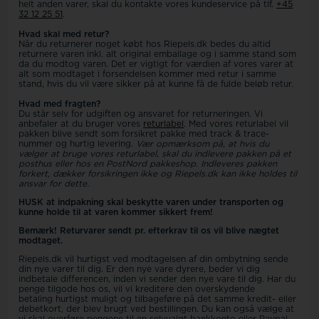
helt anden varer, skal du kontakte vores kundeservice på tlf.
+45
32 12 25 51
.
Hvad skal med retur?
Når du returnerer noget købt hos Riepels.dk bedes du altid
returnere varen inkl. alt original emballage og i samme stand som
da du modtog varen. Det er vigtigt for værdien af vores varer at
alt som modtaget i forsendelsen kommer med retur i samme
stand, hvis du vil være sikker på at kunne få de fulde beløb retur.
Hvad med fragten?
Du står selv for udgiften og ansvaret for returneringen. Vi
anbefaler at du bruger vores
returlabel
. Med vores returlabel vil
pakken blive sendt som forsikret pakke med track & trace-
nummer og hurtig levering.
Vær opmærksom på, at hvis du
vælger at bruge vores returlabel, skal du indlevere pakken på et
posthus eller hos en PostNord pakkeshop. Indleveres pakken
forkert, dækker forsikringen ikke og Riepels
.dk kan ikke holdes til
ansvar for dette.
HUSK at indpakning skal beskytte varen under transporten og
kunne holde til at varen kommer sikkert frem!
Bemærk! Returvarer sendt pr. efterkrav til os vil blive nægtet
modtaget.
Riepels.dk vil hurtigst ved modtagelsen af din ombytning sende
din nye varer til dig. Er den nye vare dyrere, beder vi dig
indbetale differencen, inden vi sender den nye vare til dig. Har du
penge tilgode hos os, vil vi kreditere den overskydende
betaling hurtigst muligt og tilbageføre på det samme kredit- eller
debetkort, der blev brugt ved bestillingen. Du kan også vælge at
vi skal overføre pengene til en selvvalgt bankkonto eller Paypal-