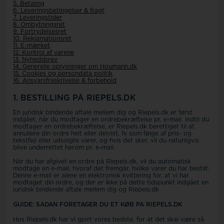
5. Betaling
6. Leveringsbetingelser & fragt
7. Leveringstider
8. Ombytningsret
9. Fortrydelsesret
10. Reklamationsret
11. E-mærket
12. Kontrol af varene
13. Nyhedsbrev
14. Generelle oplysninger om Houmann.dk
15. Cookies og persondata politik
16. Ansvarsfraskrivelse & forbehold
1. BESTILLING PÅ RIEPELS.DK
En juridisk bindende aftale mellem dig og Riepels.dk er først
indgået, når du modtager en ordrebekræftelse pr. e-mail. Indtil du
modtager en ordrebekræftelse, er Riepels.dk berettiget til at
annullere din ordre helt eller delvist, fx som følge af pris- og
tekstfejl eller udsolgte varer, og hvis det sker, vil du naturligvis
blive underrettet herom pr. e-mail.
Når du har afgivet en ordre på Riepels.dk, vil du automatisk
modtage en e-mail, hvoraf det fremgår, hvilke varer du har bestilt.
Denne e-mail er alene en elektronisk kvittering for, at vi har
modtaget din ordre, og der er ikke på dette tidspunkt indgået en
juridisk bindende aftale mellem dig og Riepels.dk
GUIDE: SÅDAN FORETAGER DU ET KØB PÅ
RIEPELS.DK
Hos Riepels.dk har vi gjort vores bedste, for at det skal være så