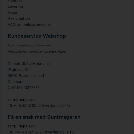
Kontakt
Levering
Retur
Reklamation
FAQ om pelsopbevaring
Kundeservice Webshop
Ingen betjening på adressen
Personlig henvendelse kun efter aftale
Riepels.dk by Houmann
Ægirsvej 12
3600 Frederikssund
Danmark
CVR DK43277774
salg@riepels.dk
Tlf.
+45 32 12 25 51
hverdage (9-17)
Få en snak med Buntmageren
salg@riepels.dk
Tlf.
+45 40 92 22 73
hverdage (10-15)