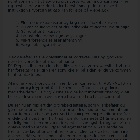
nemt som muligt at søge rundt i vores varer, finde, sammenligne
og bestille de varer der falder bedst i smag. Her er en kort
instruktion i hvordan et køb kan forløbe på Riepels.dk.
Find de ønskede varer og læg dem i indkøbskurven.
Du kan se indholdet af din indkøbskurv øverst ude til højre.
Gå herefter til kassen
Indtast dine personlige oplysninger
Vælg forsendelse eller afhentning
Vælg betalingsmetode.
Tjek derefter at alle oplysninger er korrekte. Læs og godkend
derefter vores forretningsbetingelser.
På Riepels.dk kan du kun bestille varer via vores website. Hvis du
har forespørgsler til varer, som ikke er på siden, er du velkommen
til at kontakte os.
Alle dine kreditkort oplysninger bliver kun sendt til PBS /NETS via
en sikker og krypteret SLL forbindelse. Riepels.dk og deres
medarbejdere vil aldrig kunne se dine kort informationer og vi vil
heller aldrig kunne hæve større beløb end du har accepteret.
Du ser nu en midlertidig ordrebekræftelse, som vi anbefaler du
gemmer eller printer ud - en kopi sendes med det samme til den
email konto du har opgivet ved bestillingen. Riepels.dk bekræfter
endeligt din bestilling hurtigst indenfor de næste 24 timer, med en
endelig indikation om vores forventet leveringstid, dog kan vil du
opleve med varer der ligger på eget lager og vi kan sende på
første hverdag efter bestilling, ikke vil blive bekræftet, men bare
afsendt. Når varen sendes af sted modtager du endnu en e-mail