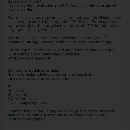
du sende en klage til:
Nævnenes Hus, Toldboden 2, 8800 Viborg via
Klageportalen for
Nævnenes Hus.
For at kunne klage, skal varen eller ydelsen, som du vil klage over,
have kostet mindst 1.110 kr. og højst 100.000 kr. For klager over
tøj og sko skal prisen dog have været mindst 720 kr. Det koster
et gebyr at få klagen behandlet.
Når du handler på en e-mærket webshop, kan du gratis få
behandlet din sag - uanset beløbets størrelse. Læs mere
her
.
Har du bopæl i et andet EU-land end Danmark, kan du klage til
EU-Kommissionens online klageportal her
-
http://ec.europa.eu/odr
Standardfortrydelsesformular
(Denne formular udfyldes og returneres kun, hvis
fortrydelsesretten gøres gældende)
Til:
Houmann
Ægirsvej 12
3600 Frederikssund
E-mail: salg@riepels.dk
Jeg meddeler herved, at jeg ønsker at gøre fortrydelsesretten
gældende i forbindelse med min købsaftale om følgende
varer/tjenesteydelser:
____________________________________________________________