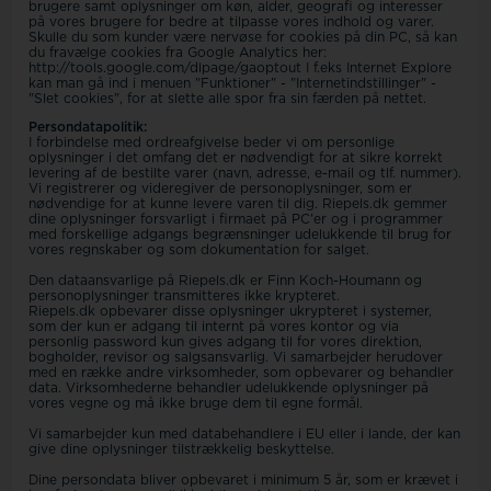
brugere samt oplysninger om køn, alder, geografi og interesser
på vores brugere for bedre at tilpasse vores indhold og varer.
Skulle du som kunder være nervøse for cookies på din PC, så kan
du fravælge cookies fra Google Analytics her:
http://tools.google.com/dlpage/gaoptout I f.eks Internet Explore
kan man gå ind i menuen "Funktioner" - "Internetindstillinger" -
"Slet cookies", for at slette alle spor fra sin færden på nettet.
Persondatapolitik:
I forbindelse med ordreafgivelse beder vi om personlige
oplysninger i det omfang det er nødvendigt for at sikre korrekt
levering af de bestilte varer (navn, adresse, e-mail og tlf. nummer).
Vi registrerer og videregiver de personoplysninger, som er
nødvendige for at kunne levere varen til dig. Riepels.dk gemmer
dine oplysninger forsvarligt i firmaet på PC'er og i programmer
med forskellige adgangs begrænsninger udelukkende til brug for
vores regnskaber og som dokumentation for salget.
Den dataansvarlige på Riepels.dk er Finn Koch-Houmann og
personoplysninger transmitteres ikke krypteret.
Riepels.dk opbevarer disse oplysninger ukrypteret i systemer,
som der kun er adgang til internt på vores kontor og via
personlig password kun gives adgang til for vores direktion,
bogholder, revisor og salgsansvarlig. Vi samarbejder herudover
med en række andre virksomheder, som opbevarer og behandler
data. Virksomhederne behandler udelukkende oplysninger på
vores vegne og må ikke bruge dem til egne formål.
Vi samarbejder kun med databehandlere i EU eller i lande, der kan
give dine oplysninger tilstrækkelig beskyttelse.
Dine persondata bliver opbevaret i minimum 5 år, som er krævet i