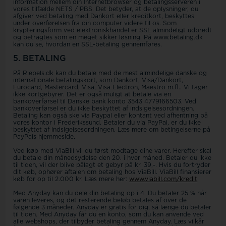
information mellem din Internetbrowser og betalingsserveren i
vores tilfælde NETS / PBS. Det betyder, at de oplysninger, du
afgiver ved betaling med Dankort eller kreditkort, beskyttes
under overførelsen fra din computer videre til os. Som
krypteringsform ved elektroniskhandel er SSL almindeligt udbredt
og betragtes som en meget sikker løsning. På www.betaling.dk
kan du se, hvordan en SSL-betaling gennemføres.
5. BETALING
På Riepels.dk kan du betale med de mest almindelige danske og
internationale betalingskort, som Dankort, Visa/Dankort,
Eurocard, Mastercard, Visa, Visa Electron, Maestro m.fl.. Vi tager
ikke kortgebyrer. Det er også muligt at betale via en
bankoverførsel til Danske bank konto 3543 4779166503. Ved
bankoverførsel er du ikke beskyttet af indsigelsesordningen.
Betaling kan også ske via Paypal eller kontant ved afhentning på
vores kontor i Frederikssund. Betaler du via PayPal, er du ikke
beskyttet af indsigelsesordningen. Læs mere om betingelserne på
PayPals hjemmeside.
Ved køb med ViaBill vil du først modtage dine varer. Herefter skal
du betale din månedsydelse den 20. i hver måned. Betaler du ikke
til tiden, vil der blive pålagt et gebyr på kr. 39,-. Hvis du fortryder
dit køb, ophører aftalen om betaling hos ViaBill. ViaBill finansierer
køb for op til 2.000 kr. Læs mere her:
www.viabill.com/kredit
Med Anyday kan du dele din betaling op i 4. Du betaler 25 % når
varen leveres, og det resterende beløb betales af over de
følgende 3 måneder. Anyday er gratis for dig, så længe du betaler
til tiden. Med Anyday får du en konto, som du kan anvende ved
alle webshops, der tilbyder betaling gennem Anyday. Læs vilkår