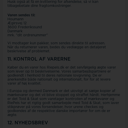
Husk også at få en kvittering for afsendelse, så vi kan
tilbagebetale dine fragtomkostninger.
Varen sendes til:
Houmann
Ægirsvej 12
3600 Frederikssund
Danmark
mrk. "dit ordrenummer"
Vi modtager kun pakker, som sendes direkte til adressen.
Når du returnerer varen, bedes du vedlægge en detaljeret
beskrivelse af problemet.
11. KONTROL AF VARERNE
Køber du en varer hos Riepels.dk er det selvfølgelig ægte varer
som lever op til beskrivelserne. Vores samarbejdspartnere er
godkendt i henhold til deres nationale lovgivning. De er
anerkendte både nationalt og internationalt, for for at levere
varer af høj kvalitet.
I Europa og dermed Danmark er det ulovligt at sælge kopier af
mærkevarer og det vil blive stoppet og straffet hårdt. Herhjemme
er det Told & Skat som varetager kontrollen af mærkevarer og
RiePels har et rigtig godt samarbejde med Told & Skat, som laver
stikprøver på vores forsendelser, hvor urene checkes og
godkendes af de respektive danske importører for om de er
ægte.
12. NYHEDSBREV